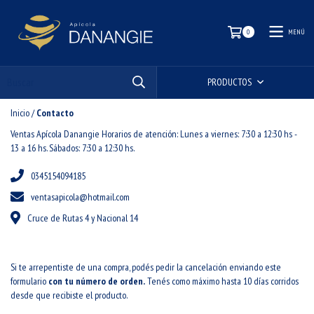
MENÚ
0
PRODUCTOS
Inicio
/
Contacto
Ventas Apícola Danangie Horarios de atención: Lunes a viernes: 7:30 a 12:30 hs -
13 a 16 hs. Sábados: 7:30 a 12:30 hs.
0345154094185
ventasapicola@hotmail.com
Cruce de Rutas 4 y Nacional 14
Si te arrepentiste de una compra, podés pedir la cancelación enviando este
formulario
con tu número de orden.
Tenés como máximo hasta 10 días corridos
desde que recibiste el producto.