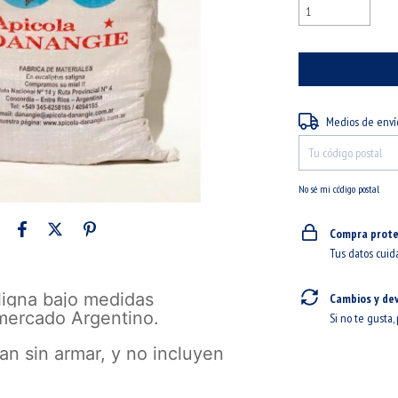
Entregas para el CP:
Medios de enví
No sé mi código postal
Compra prote
Tus datos cuid
ligna bajo medidas
Cambios y de
mercado Argentino.
Si no te gusta,
n sin armar, y no incluyen