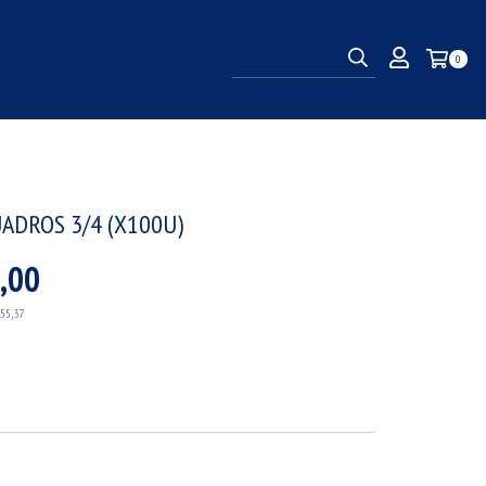
0
ADROS 3/4 (X100U)
,00
355,37