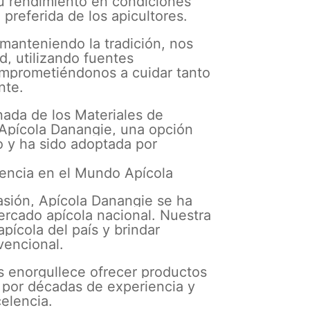
u rendimiento en condiciones
 preferida de los apicultores.
 manteniendo la tradición, nos
, utilizando fuentes
omprometiéndonos a cuidar tanto
nte.
nada de los Materiales de
 Apícola Danangie, una opción
o y ha sido adoptada por
encia en el Mundo Apícola
asión, Apícola Danangie se ha
rcado apícola nacional. Nuestra
apícola del país y brindar
vencional.
os enorgullece ofrecer productos
 por décadas de experiencia y
elencia.