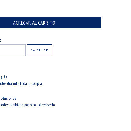
CAMBIAR CP
o
CALCULAR
gida
ados durante toda la compra.
voluciones
 podés cambiarlo por otro o devolverlo.