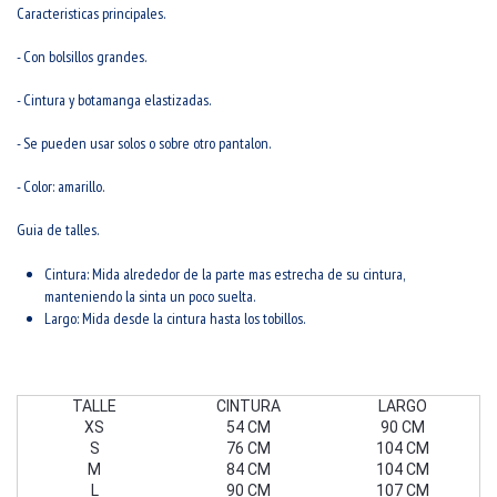
Caracteristicas principales.
- Con bolsillos grandes.
- Cintura y botamanga elastizadas.
- Se pueden usar solos o sobre otro pantalon.
- Color: amarillo.
Guia de talles.
Cintura: Mida alrededor de la parte mas estrecha de su cintura,
manteniendo la sinta un poco suelta.
Largo: Mida desde la cintura hasta los tobillos.
TALLE
CINTURA
LARGO
XS
54 CM
90 CM
S
76 CM
104 CM
M
84 CM
104 CM
L
90 CM
107 CM